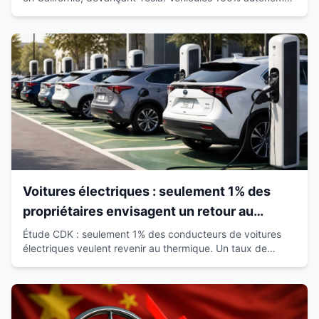
déjà sur route avec passagers.
Voitures électriques : seulement 1% des
propriétaires envisagent un retour au
thermique
Étude CDK : seulement 1% des conducteurs de voitures
électriques veulent revenir au thermique. Un taux de
satisfaction de 93% qui révolutionne le marché.