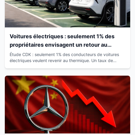
Voitures électriques : seulement 1% des
propriétaires envisagent un retour au
thermique
Étude CDK : seulement 1% des conducteurs de voitures
électriques veulent revenir au thermique. Un taux de
satisfaction de 93% qui révolutionne le marché.