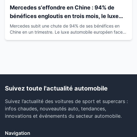
Mercedes s'effondre en Chine : 94% de
bénéfices engloutis en trois mois, le luxe
européen vacille
Mercedes subit une chute de 94% de ses bénéfices en
Chine en un trimestre. Le luxe automobile européen face à
la montée des marques locales.
Suivez toute l'actualité automobile
Suivez l’actualité des voitures de sport et supercars :
infos chaudes, nouveautés auto, tendances,
innovations et événements du secteur automobile.
Navigation