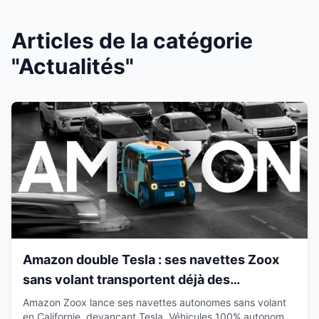
Articles de la catégorie
"Actualités"
Amazon double Tesla : ses navettes Zoox
sans volant transportent déjà des
passagers en Californie
Amazon Zoox lance ses navettes autonomes sans volant
en Californie, devançant Tesla. Véhicules 100% autonomes