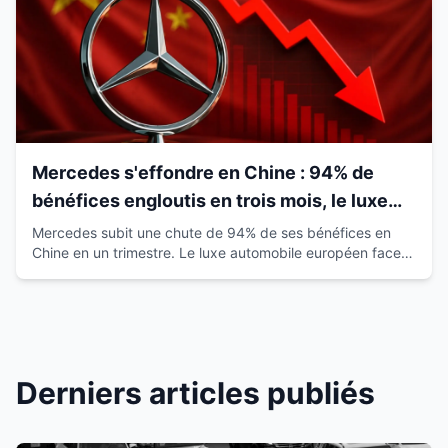
Mercedes s'effondre en Chine : 94% de
bénéfices engloutis en trois mois, le luxe
européen vacille
Mercedes subit une chute de 94% de ses bénéfices en
Chine en un trimestre. Le luxe automobile européen face à
la montée des marques locales.
Derniers articles publiés