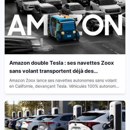
Amazon double Tesla : ses navettes Zoox
sans volant transportent déjà des
passagers en Californie
Amazon Zoox lance ses navettes autonomes sans volant
en Californie, devançant Tesla. Véhicules 100% autonomes
déjà sur route avec passagers.