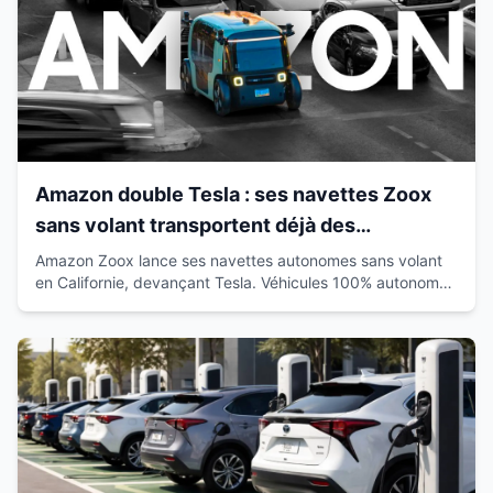
Amazon double Tesla : ses navettes Zoox
sans volant transportent déjà des
passagers en Californie
Amazon Zoox lance ses navettes autonomes sans volant
en Californie, devançant Tesla. Véhicules 100% autonomes
déjà sur route avec passagers.