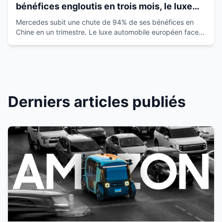
bénéfices engloutis en trois mois, le luxe
européen vacille
Mercedes subit une chute de 94% de ses bénéfices en
Chine en un trimestre. Le luxe automobile européen face à
la montée des marques locales.
Derniers articles publiés