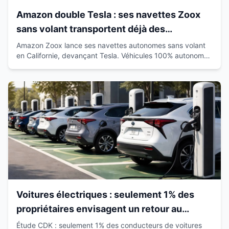
Amazon double Tesla : ses navettes Zoox
sans volant transportent déjà des
passagers en Californie
Amazon Zoox lance ses navettes autonomes sans volant
en Californie, devançant Tesla. Véhicules 100% autonomes
déjà sur route avec passagers.
Voitures électriques : seulement 1% des
propriétaires envisagent un retour au
thermique
Étude CDK : seulement 1% des conducteurs de voitures