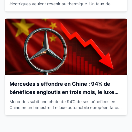
électriques veulent revenir au thermique. Un taux de
satisfaction de 93% qui révolutionne le marché.
Mercedes s'effondre en Chine : 94% de
bénéfices engloutis en trois mois, le luxe
européen vacille
Mercedes subit une chute de 94% de ses bénéfices en
Chine en un trimestre. Le luxe automobile européen face à
la montée des marques locales.