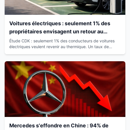
Voitures électriques : seulement 1% des
propriétaires envisagent un retour au
thermique
Étude CDK : seulement 1% des conducteurs de voitures
électriques veulent revenir au thermique. Un taux de
satisfaction de 93% qui révolutionne le marché.
Mercedes s'effondre en Chine : 94% de