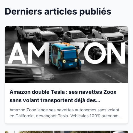
Derniers articles publiés
Amazon double Tesla : ses navettes Zoox
sans volant transportent déjà des
passagers en Californie
Amazon Zoox lance ses navettes autonomes sans volant
en Californie, devançant Tesla. Véhicules 100% autonomes
déjà sur route avec passagers.