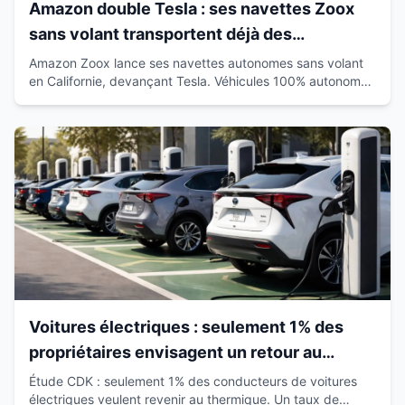
Amazon double Tesla : ses navettes Zoox
sans volant transportent déjà des
passagers en Californie
Amazon Zoox lance ses navettes autonomes sans volant
en Californie, devançant Tesla. Véhicules 100% autonomes
déjà sur route avec passagers.
Voitures électriques : seulement 1% des
propriétaires envisagent un retour au
thermique
Étude CDK : seulement 1% des conducteurs de voitures
électriques veulent revenir au thermique. Un taux de