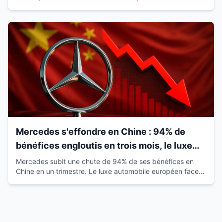
satisfaction de 93% qui révolutionne le marché.
Mercedes s'effondre en Chine : 94% de
bénéfices engloutis en trois mois, le luxe
européen vacille
Mercedes subit une chute de 94% de ses bénéfices en
Chine en un trimestre. Le luxe automobile européen face à
la montée des marques locales.