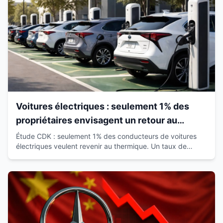
Voitures électriques : seulement 1% des
propriétaires envisagent un retour au
thermique
Étude CDK : seulement 1% des conducteurs de voitures
électriques veulent revenir au thermique. Un taux de
satisfaction de 93% qui révolutionne le marché.