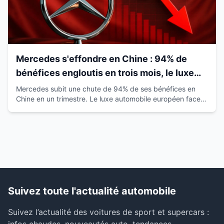
Mercedes s'effondre en Chine : 94% de
bénéfices engloutis en trois mois, le luxe
européen vacille
Mercedes subit une chute de 94% de ses bénéfices en
Chine en un trimestre. Le luxe automobile européen face à
la montée des marques locales.
Suivez toute l'actualité automobile
Suivez l’actualité des voitures de sport et supercars :