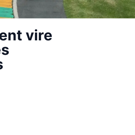
ent vire
es
s
e