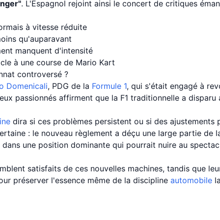
anger"
. L'Espagnol rejoint ainsi le concert de critiques éma
rmais à vitesse réduite
moins qu'auparavant
nt manquent d'intensité
cle à une course de Mario Kart
nnat controversé ?
o Domenicali
, PDG de la
Formule 1
, qui s'était engagé à rev
reux passionnés affirment que la F1 traditionnelle a dispar
ine
dira si ces problèmes persistent ou si des ajustements
rtaine : le nouveau règlement a déçu une large partie de l
 dans une position dominante qui pourrait nuire au spectacl
mblent satisfaits de ces nouvelles machines, tandis que leu
our préserver l'essence même de la discipline
automobile
la