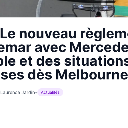
 Le nouveau règlem
emar avec Merced
le et des situation
ses dès Melbourn
Laurence Jardin
•
Actualités