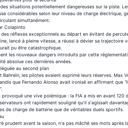
des situations potentiellement dangereuses sur la piste. 
se considérables selon leur niveau de charge électrique, gé
circulant simultanément.
ar Colapinto
des réflexes exceptionnels au départ en évitant de percut
pine, lancé à pleine vitesse, a réussi à dévier sa trajectoir
aurait pu être catastrophique.
ment les nouveaux dangers introduits par cette réglementatio
rité absolue ces dernières années.
eléguée au second plan
t Bahreïn, les pilotes avaient exprimé leurs réserves. Max 
 tandis que Fernando Alonso avait ironisé en affirmant que
"
"
.
ont provoqué une vive polémique : la FIA a mis en avant 120
bservateurs ont rapidement souligné qu'il s'agissait davan
es de charge de batterie que de véritables duels sportifs.
au
tré prudent avant la saison, n'a pas mâché ses mots après l