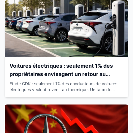
Voitures électriques : seulement 1% des
propriétaires envisagent un retour au
thermique
Étude CDK : seulement 1% des conducteurs de voitures
électriques veulent revenir au thermique. Un taux de
satisfaction de 93% qui révolutionne le marché.