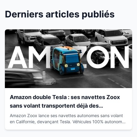
Derniers articles publiés
Amazon double Tesla : ses navettes Zoox
sans volant transportent déjà des
passagers en Californie
Amazon Zoox lance ses navettes autonomes sans volant
en Californie, devançant Tesla. Véhicules 100% autonomes
déjà sur route avec passagers.