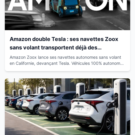
Amazon double Tesla : ses navettes Zoox
sans volant transportent déjà des
passagers en Californie
Amazon Zoox lance ses navettes autonomes sans volant
en Californie, devançant Tesla. Véhicules 100% autonomes
déjà sur route avec passagers.