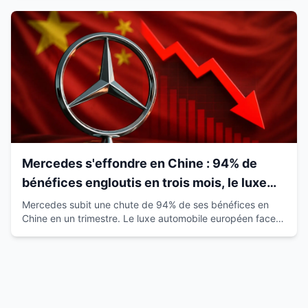
Mercedes s'effondre en Chine : 94% de
bénéfices engloutis en trois mois, le luxe
européen vacille
Mercedes subit une chute de 94% de ses bénéfices en
Chine en un trimestre. Le luxe automobile européen face à
la montée des marques locales.