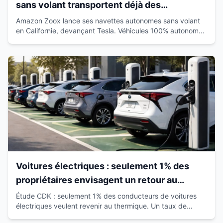
sans volant transportent déjà des
passagers en Californie
Amazon Zoox lance ses navettes autonomes sans volant
en Californie, devançant Tesla. Véhicules 100% autonomes
déjà sur route avec passagers.
Voitures électriques : seulement 1% des
propriétaires envisagent un retour au
thermique
Étude CDK : seulement 1% des conducteurs de voitures
électriques veulent revenir au thermique. Un taux de
satisfaction de 93% qui révolutionne le marché.