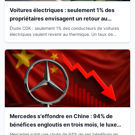
Voitures électriques : seulement 1% des
propriétaires envisagent un retour au
thermique
Étude CDK : seulement 1% des conducteurs de voitures
électriques veulent revenir au thermique. Un taux de
satisfaction de 93% qui révolutionne le marché.
Mercedes s'effondre en Chine : 94% de
bénéfices engloutis en trois mois, le luxe
européen vacille
Mercedes subit une chute de 94% de ses bénéfices en