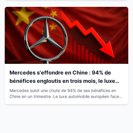
Mercedes s'effondre en Chine : 94% de
bénéfices engloutis en trois mois, le luxe
européen vacille
Mercedes subit une chute de 94% de ses bénéfices en
Chine en un trimestre. Le luxe automobile européen face à
la montée des marques locales.