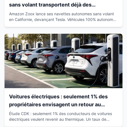
sans volant transportent déjà des
passagers en Californie
Amazon Zoox lance ses navettes autonomes sans volant
en Californie, devançant Tesla. Véhicules 100% autonomes
déjà sur route avec passagers.
Voitures électriques : seulement 1% des
propriétaires envisagent un retour au
thermique
Étude CDK : seulement 1% des conducteurs de voitures
électriques veulent revenir au thermique. Un taux de
satisfaction de 93% qui révolutionne le marché.