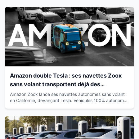
Amazon double Tesla : ses navettes Zoox
sans volant transportent déjà des
passagers en Californie
Amazon Zoox lance ses navettes autonomes sans volant
en Californie, devançant Tesla. Véhicules 100% autonomes
déjà sur route avec passagers.