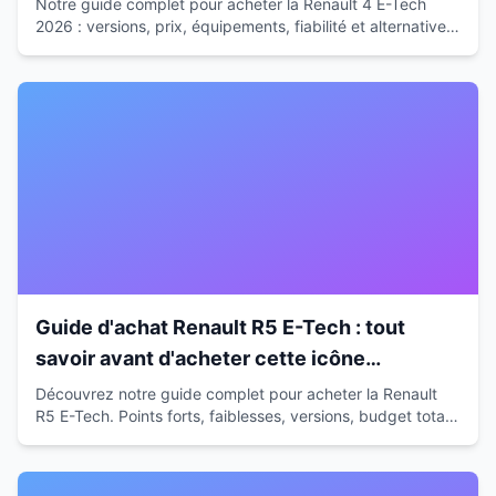
Notre guide complet pour acheter la Renault 4 E-Tech
2026 : versions, prix, équipements, fiabilité et alternatives.
Conseils d'expert pour faire le bon choix.
Guide d'achat Renault R5 E-Tech : tout
savoir avant d'acheter cette icône
électrique
Découvrez notre guide complet pour acheter la Renault
R5 E-Tech. Points forts, faiblesses, versions, budget total :
tous nos conseils d'expert pour faire le bon choix.