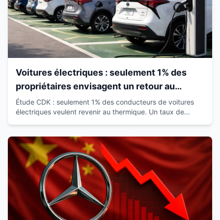
Voitures électriques : seulement 1% des
propriétaires envisagent un retour au
thermique
Étude CDK : seulement 1% des conducteurs de voitures
électriques veulent revenir au thermique. Un taux de
satisfaction de 93% qui révolutionne le marché.