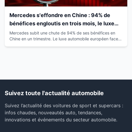
Mercedes s'effondre en Chine : 94% de
bénéfices engloutis en trois mois, le luxe
européen vacille
Mercedes subit une chute de 94% de ses bénéfices en
Chine en un trimestre. Le luxe automobile européen face à
la montée des marques locales.
Suivez toute l'actualité automobile
Suivez l’actualité des voitures de sport et supercars :
infos chaudes, nouveautés auto, tendances,
innovations et événements du secteur automobile.