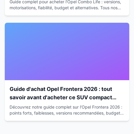
Guide complet pour acheter l'Opel Combo Life : versions,
motorisations, fiabilité, budget et alternatives. Tous nos
conseils d'expert pour faire le bon choix.
Guide d'achat Opel Frontera 2026 : tout
savoir avant d'acheter ce SUV compact
hybride
Découvrez notre guide complet sur l'Opel Frontera 2026 :
points forts, faiblesses, versions recommandées, budget
total et alternatives pour faire le bon choix.