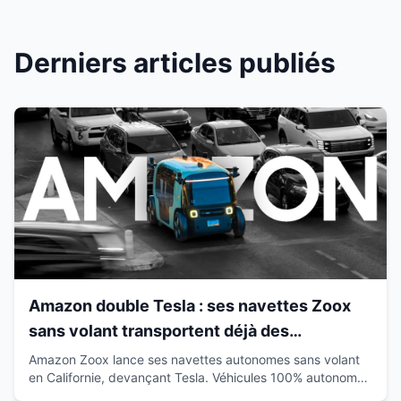
Derniers articles publiés
Amazon double Tesla : ses navettes Zoox
sans volant transportent déjà des
passagers en Californie
Amazon Zoox lance ses navettes autonomes sans volant
en Californie, devançant Tesla. Véhicules 100% autonomes
déjà sur route avec passagers.