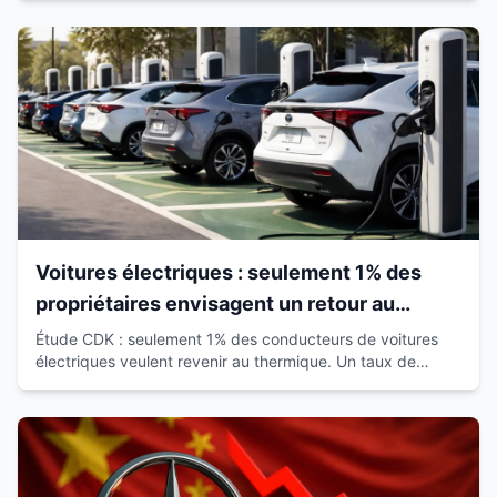
Voitures électriques : seulement 1% des
propriétaires envisagent un retour au
thermique
Étude CDK : seulement 1% des conducteurs de voitures
électriques veulent revenir au thermique. Un taux de
satisfaction de 93% qui révolutionne le marché.