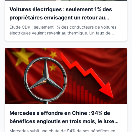
Voitures électriques : seulement 1% des
propriétaires envisagent un retour au
thermique
Étude CDK : seulement 1% des conducteurs de voitures
électriques veulent revenir au thermique. Un taux de
satisfaction de 93% qui révolutionne le marché.
Mercedes s'effondre en Chine : 94% de
bénéfices engloutis en trois mois, le luxe
européen vacille
Mercedes subit une chute de 94% de ses bénéfices en