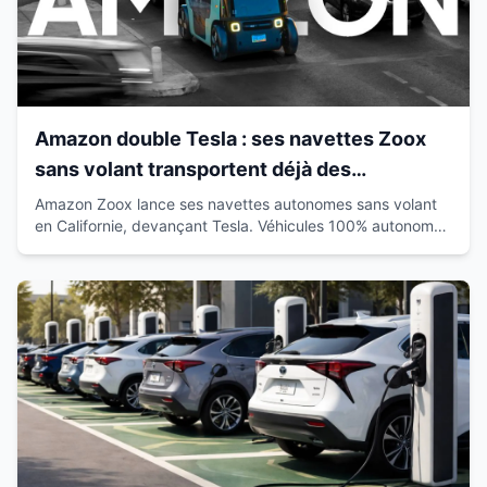
Amazon double Tesla : ses navettes Zoox
sans volant transportent déjà des
passagers en Californie
Amazon Zoox lance ses navettes autonomes sans volant
en Californie, devançant Tesla. Véhicules 100% autonomes
déjà sur route avec passagers.