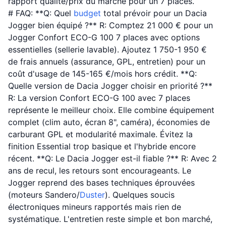
rapport qualité/prix du marché pour un 7 places.
# FAQ: **Q: Quel
budget
total prévoir pour un Dacia
Jogger bien équipé ?** R: Comptez 21 000 € pour un
Jogger Confort ECO-G 100 7 places avec options
essentielles (sellerie lavable). Ajoutez 1 750-1 950 €
de frais annuels (assurance, GPL, entretien) pour un
coût d'usage de 145-165 €/mois hors crédit. **Q:
Quelle version de Dacia Jogger choisir en priorité ?**
R: La version Confort ECO-G 100 avec 7 places
représente le meilleur choix. Elle combine équipement
complet (clim auto, écran 8", caméra), économies de
carburant GPL et modularité maximale. Évitez la
finition Essential trop basique et l'hybride encore
récent. **Q: Le Dacia Jogger est-il fiable ?** R: Avec 2
ans de recul, les retours sont encourageants. Le
Jogger reprend des bases techniques éprouvées
(moteurs Sandero/
Duster
). Quelques soucis
électroniques mineurs rapportés mais rien de
systématique. L'entretien reste simple et bon marché,