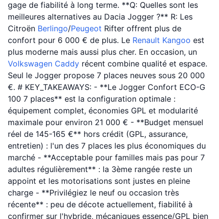
gage de fiabilité à long terme. **Q: Quelles sont les
meilleures alternatives au Dacia Jogger ?** R: Les
Citroën
Berlingo
/
Peugeot
Rifter offrent plus de
confort pour 6 000 € de plus. Le
Renault
Kangoo
est
plus moderne mais aussi plus cher. En occasion, un
Volkswagen
Caddy
récent combine qualité et espace.
Seul le Jogger propose 7 places neuves sous 20 000
€. # KEY_TAKEAWAYS: - **Le Jogger Confort ECO-G
100 7 places** est la configuration optimale :
équipement complet, économies GPL et modularité
maximale pour environ 21 000 € - **Budget mensuel
réel de 145-165 €** hors crédit (GPL, assurance,
entretien) : l'un des 7 places les plus économiques du
marché - **Acceptable pour familles mais pas pour 7
adultes régulièrement** : la 3ème rangée reste un
appoint et les motorisations sont justes en pleine
charge - **Privilégiez le neuf ou occasion très
récente** : peu de décote actuellement, fiabilité à
confirmer sur l'hybride, mécaniques essence/GPL bien