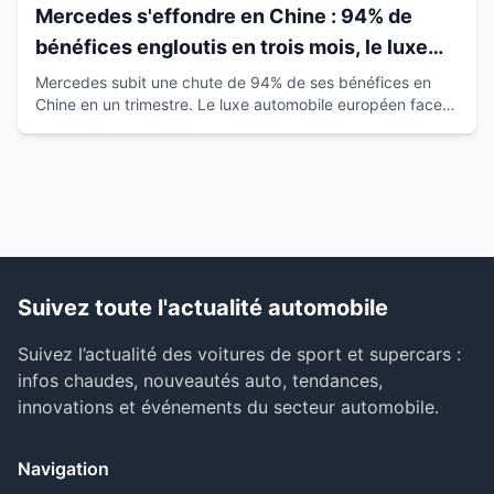
Mercedes s'effondre en Chine : 94% de
bénéfices engloutis en trois mois, le luxe
européen vacille
Mercedes subit une chute de 94% de ses bénéfices en
Chine en un trimestre. Le luxe automobile européen face à
la montée des marques locales.
Suivez toute l'actualité automobile
Suivez l’actualité des voitures de sport et supercars :
infos chaudes, nouveautés auto, tendances,
innovations et événements du secteur automobile.
Navigation