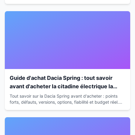
Tous nos conseils pour bien acheter.
Guide d'achat Dacia Spring : tout savoir
avant d'acheter la citadine électrique la
moins chère
Tout savoir sur la Dacia Spring avant d'acheter : points
forts, défauts, versions, options, fiabilité et budget réel.
Guide complet pour faire le bon choix.