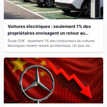
Voitures électriques : seulement 1% des
propriétaires envisagent un retour au
thermique
Étude CDK : seulement 1% des conducteurs de voitures
électriques veulent revenir au thermique. Un taux de
satisfaction de 93% qui révolutionne le marché.