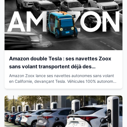
Amazon double Tesla : ses navettes Zoox
sans volant transportent déjà des
passagers en Californie
Amazon Zoox lance ses navettes autonomes sans volant
en Californie, devançant Tesla. Véhicules 100% autonomes
déjà sur route avec passagers.