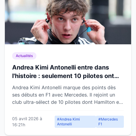
Actualités
Andrea Kimi Antonelli entre dans
l'histoire : seulement 10 pilotes ont
réussi cet exploit en F1 dès leurs
Andrea Kimi Antonelli marque des points dès
débuts
ses débuts en F1 avec Mercedes. Il rejoint un
club ultra-sélect de 10 pilotes dont Hamilton et
Vettel.
05 avril 2026 à
#Andrea Kimi
#Mercedes
Antonelli
F1
16:21h