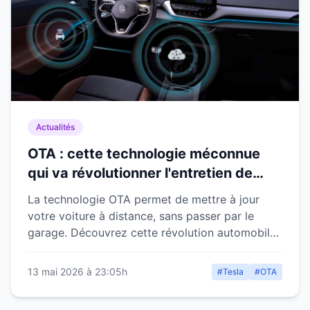
Actualités
OTA : cette technologie méconnue
qui va révolutionner l'entretien de
votre voiture sans passer par le
La technologie OTA permet de mettre à jour
garage
votre voiture à distance, sans passer par le
garage. Découvrez cette révolution automobile
méconnue.
13 mai 2026 à 23:05h
#Tesla
#OTA