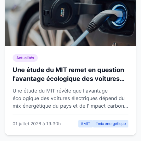
Actualités
Une étude du MIT remet en question
l'avantage écologique des voitures
électriques selon le mix énergétique
Une étude du MIT révèle que l'avantage
écologique des voitures électriques dépend du
mix énergétique du pays et de l'impact carbone
des batteries.
01 juillet 2026 à 19:30h
#MIT
#mix énergétique