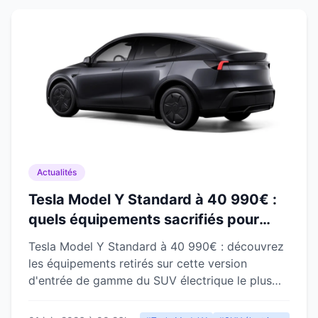
Actualités
Tesla Model Y Standard à 40 990€ :
quels équipements sacrifiés pour
démocratiser le SUV électrique le
Tesla Model Y Standard à 40 990€ : découvrez
plus vendu au monde
les équipements retirés sur cette version
d'entrée de gamme du SUV électrique le plus
vendu au monde.