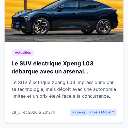
Actualités
Le SUV électrique Xpeng L03
débarque avec un arsenal
technologique mais une autonomie
Le SUV électrique Xpeng L03 impressionne par
décevante
sa technologie, mais déçoit avec une autonomie
limitée et un prix élevé face à la concurrence
européenne.
28 juillet 2026 à 23:27h
#Xpeng
#Tesla Model Y