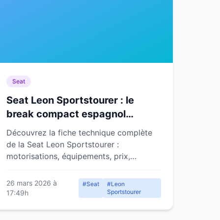
Seat
Seat Leon Sportstourer : le
break compact espagnol
polyvalent
Découvrez la fiche technique complète
de la Seat Leon Sportstourer :
motorisations, équipements, prix,
habitabilité et verdict sur ce break
compact espagnol.
26 mars 2026 à
#Seat
#Leon
Sportstourer
17:49h