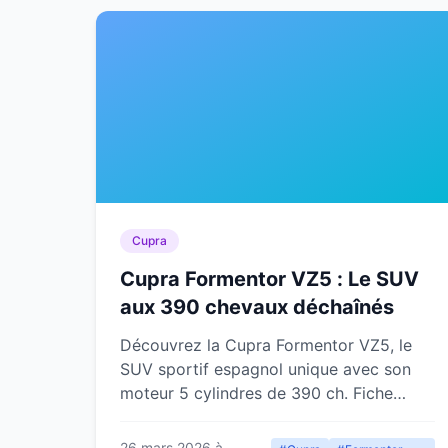
Cupra
Cupra Formentor VZ5 : Le SUV
aux 390 chevaux déchaînés
Découvrez la Cupra Formentor VZ5, le
SUV sportif espagnol unique avec son
moteur 5 cylindres de 390 ch. Fiche
technique, prix, performances et notre
verdict.
26 mars 2026 à