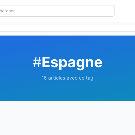
#
Espagne
16 articles avec ce tag