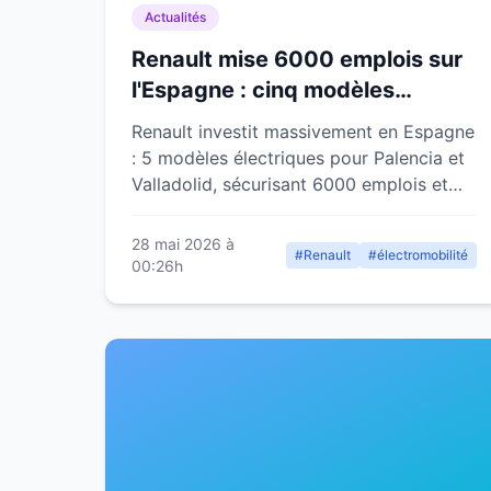
Actualités
Renault mise 6000 emplois sur
l'Espagne : cinq modèles
électriques pour Palencia et
Renault investit massivement en Espagne
Valladolid
: 5 modèles électriques pour Palencia et
Valladolid, sécurisant 6000 emplois et
lançant une nouvelle plateforme RGEV.
28 mai 2026 à
#Renault
#électromobilité
00:26h