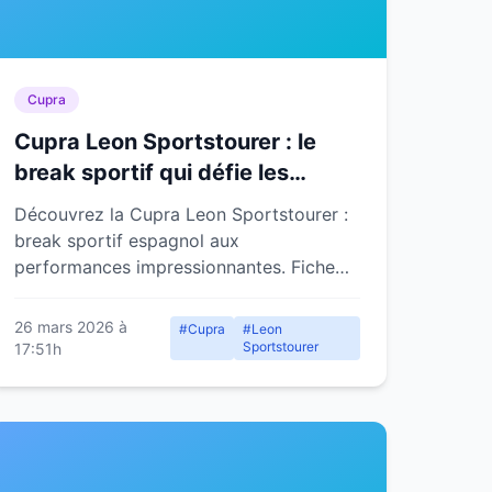
Cupra
Cupra Leon Sportstourer : le
break sportif qui défie les
codes
Découvrez la Cupra Leon Sportstourer :
break sportif espagnol aux
performances impressionnantes. Fiche
technique, motorisations, prix et
concurrentes détaillés.
26 mars 2026 à
#Cupra
#Leon
Sportstourer
17:51h