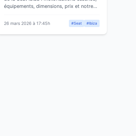
équipements, dimensions, prix et notre
avis d'expert sur cette citadine
espagnole.
26 mars 2026 à 17:45h
#Seat
#Ibiza