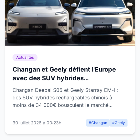
Actualités
Changan et Geely défient l'Europe
avec des SUV hybrides
rechargeables à moins de 34 000
Changan Deepal S05 et Geely Starray EM-i :
euros
des SUV hybrides rechargeables chinois à
moins de 34 000€ bousculent le marché
européen avec 100 km d'autonomie él...
30 juillet 2026 à 00:23h
#Changan
#Geely