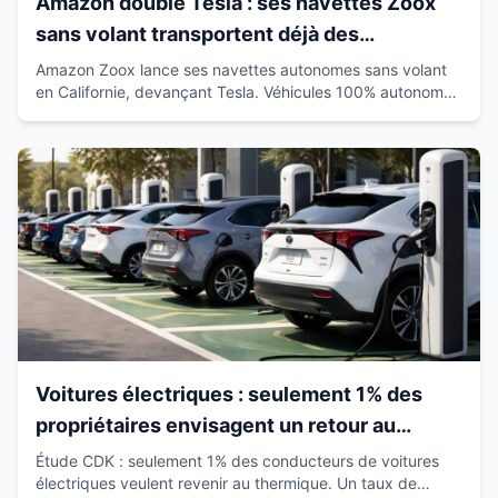
Amazon double Tesla : ses navettes Zoox
sans volant transportent déjà des
passagers en Californie
Amazon Zoox lance ses navettes autonomes sans volant
en Californie, devançant Tesla. Véhicules 100% autonomes
déjà sur route avec passagers.
Voitures électriques : seulement 1% des
propriétaires envisagent un retour au
thermique
Étude CDK : seulement 1% des conducteurs de voitures
électriques veulent revenir au thermique. Un taux de