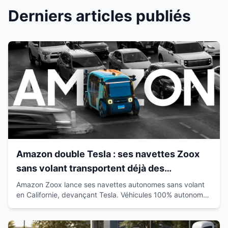
Derniers articles publiés
Amazon double Tesla : ses navettes Zoox
sans volant transportent déjà des
passagers en Californie
Amazon Zoox lance ses navettes autonomes sans volant
en Californie, devançant Tesla. Véhicules 100% autonomes
déjà sur route avec passagers.