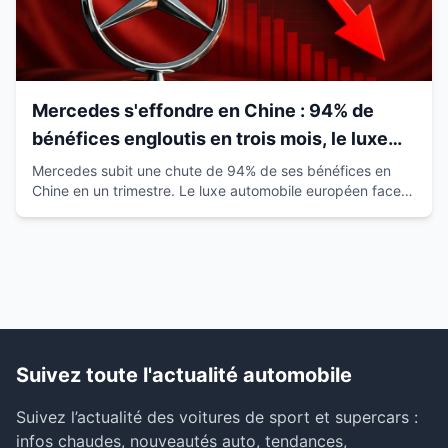
Mercedes s'effondre en Chine : 94% de
bénéfices engloutis en trois mois, le luxe
européen vacille
Mercedes subit une chute de 94% de ses bénéfices en
Chine en un trimestre. Le luxe automobile européen face à
la montée des marques locales.
Suivez toute l'actualité automobile
Suivez l’actualité des voitures de sport et supercars :
infos chaudes, nouveautés auto, tendances,