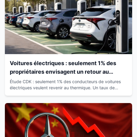
Voitures électriques : seulement 1% des
propriétaires envisagent un retour au
thermique
Étude CDK : seulement 1% des conducteurs de voitures
électriques veulent revenir au thermique. Un taux de
satisfaction de 93% qui révolutionne le marché.