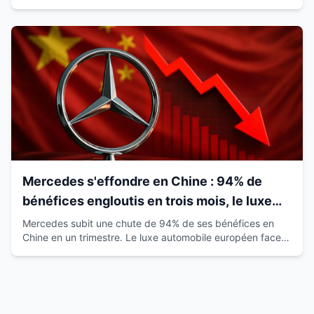
satisfaction de 93% qui révolutionne le marché.
Mercedes s'effondre en Chine : 94% de
bénéfices engloutis en trois mois, le luxe
européen vacille
Mercedes subit une chute de 94% de ses bénéfices en
Chine en un trimestre. Le luxe automobile européen face à
la montée des marques locales.