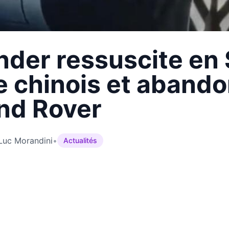
nder ressuscite en
e chinois et abando
nd Rover
Luc Morandini
•
Actualités