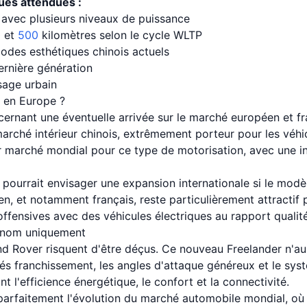
ques attendues :
 avec plusieurs niveaux de puissance
0 et
500
kilomètres selon le cycle WLTP
odes esthétiques chinois actuels
rnière génération
sage urbain
 en Europe ?
cernant une éventuelle arrivée sur le marché européen et fra
marché intérieur chinois, extrêmement porteur pour les véhi
er marché mondial pour ce type de motorisation, avec une i
pourrait envisager une expansion internationale si le modè
, et notamment français, reste particulièrement attractif 
 offensives avec des véhicules électriques au rapport qualité
e nom uniquement
nd Rover risquent d'être déçus. Ce nouveau Freelander n'au
és franchissement, les angles d'attaque généreux et le sys
nt l'efficience énergétique, le confort et la connectivité.
 parfaitement l'évolution du marché automobile mondial, où