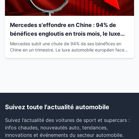
Mercedes s'effondre en Chine : 94% de
bénéfices engloutis en trois mois, le luxe
européen vacille
Mercedes subit une chute de 94% de ses bénéfices en
Chine en un trimestre. Le luxe automobile européen face à
la montée des marques locales.
Suivez toute l'actualité automobile
Suivez l’actualité des voitures de sport et supercars :
infos chaudes, nouveautés auto, tendances,
innovations et événements du secteur automobile.