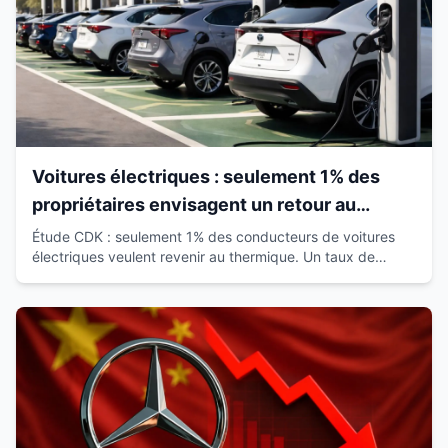
Voitures électriques : seulement 1% des
propriétaires envisagent un retour au
thermique
Étude CDK : seulement 1% des conducteurs de voitures
électriques veulent revenir au thermique. Un taux de
satisfaction de 93% qui révolutionne le marché.