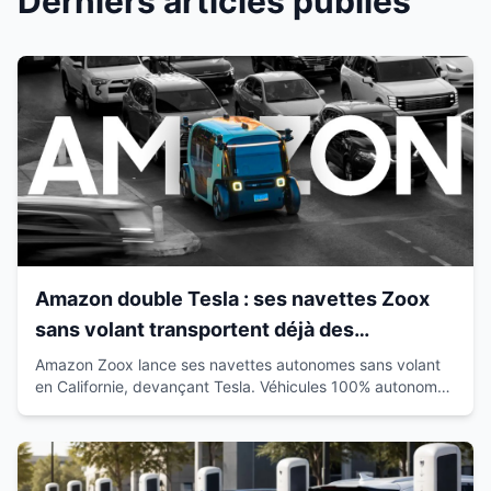
Derniers articles publiés
Amazon double Tesla : ses navettes Zoox
sans volant transportent déjà des
passagers en Californie
Amazon Zoox lance ses navettes autonomes sans volant
en Californie, devançant Tesla. Véhicules 100% autonomes
déjà sur route avec passagers.