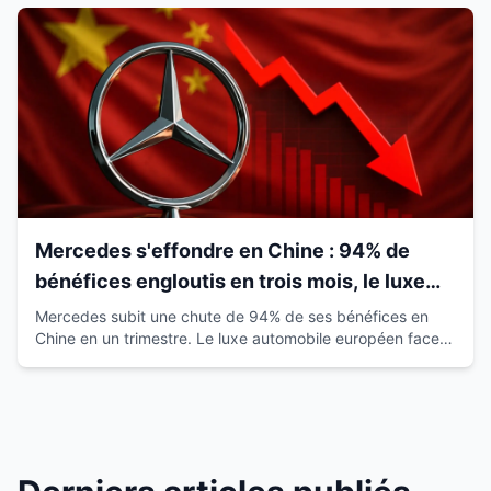
Mercedes s'effondre en Chine : 94% de
bénéfices engloutis en trois mois, le luxe
européen vacille
Mercedes subit une chute de 94% de ses bénéfices en
Chine en un trimestre. Le luxe automobile européen face à
la montée des marques locales.