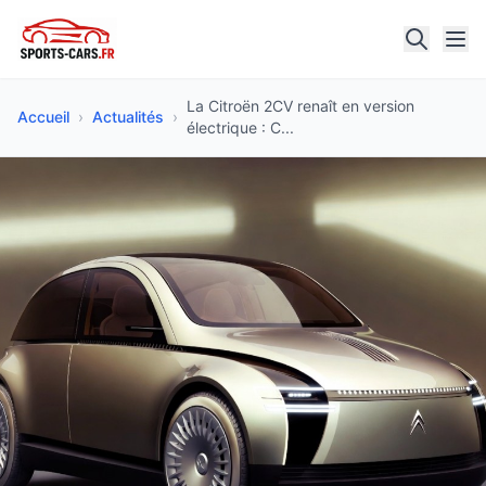
La Citroën 2CV renaît en version
Accueil
›
Actualités
›
électrique : C...