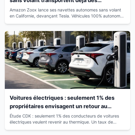
sans volant transportent déjà des
passagers en Californie
Amazon Zoox lance ses navettes autonomes sans volant
en Californie, devançant Tesla. Véhicules 100% autonomes
déjà sur route avec passagers.
Voitures électriques : seulement 1% des
propriétaires envisagent un retour au
thermique
Étude CDK : seulement 1% des conducteurs de voitures
électriques veulent revenir au thermique. Un taux de
satisfaction de 93% qui révolutionne le marché.