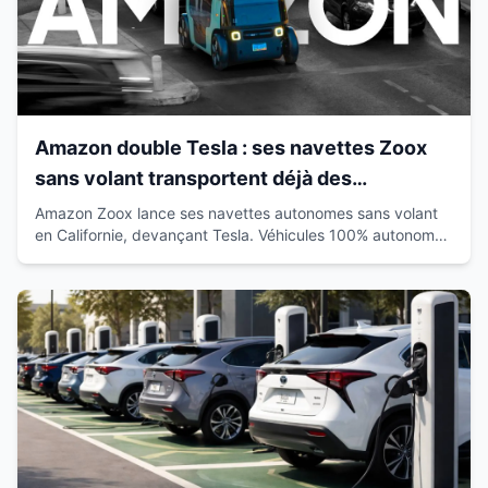
Amazon double Tesla : ses navettes Zoox
sans volant transportent déjà des
passagers en Californie
Amazon Zoox lance ses navettes autonomes sans volant
en Californie, devançant Tesla. Véhicules 100% autonomes
déjà sur route avec passagers.