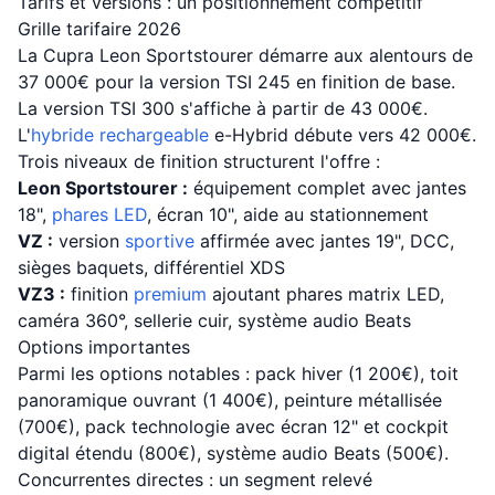
Tarifs et versions : un positionnement compétitif
Grille tarifaire 2026
La Cupra Leon Sportstourer démarre aux alentours de
37 000€ pour la version TSI 245 en finition de base.
La version TSI 300 s'affiche à partir de 43 000€.
L'
hybride rechargeable
e-Hybrid débute vers 42 000€.
Trois niveaux de finition structurent l'offre :
Leon Sportstourer :
équipement complet avec jantes
18",
phares LED
, écran 10", aide au stationnement
VZ :
version
sportive
affirmée avec jantes 19", DCC,
sièges baquets, différentiel XDS
VZ3 :
finition
premium
ajoutant phares matrix LED,
caméra 360°, sellerie cuir, système audio Beats
Options importantes
Parmi les options notables : pack hiver (1 200€), toit
panoramique ouvrant (1 400€), peinture métallisée
(700€), pack technologie avec écran 12" et cockpit
digital étendu (800€), système audio Beats (500€).
Concurrentes directes : un segment relevé