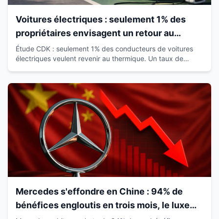
Voitures électriques : seulement 1% des
propriétaires envisagent un retour au
thermique
Étude CDK : seulement 1% des conducteurs de voitures
électriques veulent revenir au thermique. Un taux de
satisfaction de 93% qui révolutionne le marché.
Mercedes s'effondre en Chine : 94% de
bénéfices engloutis en trois mois, le luxe
européen vacille