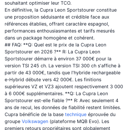
souhaitant optimiser leur TCO.
En définitive, la Cupra Leon Sportstourer constitue
une proposition séduisante et crédible face aux
références établies, offrant caractère espagnol,
performances enthousiasmantes et tarifs mesurés
dans un package homogène et cohérent.
## FAQ: **Q: Quel est le prix de la Cupra Leon
Sportstourer en 2026 ?** R: La Cupra Leon
Sportstourer démarre à environ 37 000€ pour la
version TSI 245 ch. La version TSI 300 ch s'affiche à
partir de 43 000€, tandis que l'hybride rechargeable
e-Hybrid débute vers 42 000€. Les finitions
supérieures VZ et VZ3 ajoutent respectivement 3 000
à 6 000€ supplémentaires. **Q: La Cupra Leon
Sportstourer est-elle fiable ?** R: Avec seulement 4
ans de recul, les données de fiabilité restent limitées.
Cupra bénéficie de la base
technique
éprouvée du
groupe
Volkswagen
(plateforme MQB Evo). Les
premiers retours propriétaires sont globalement