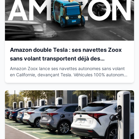
Amazon double Tesla : ses navettes Zoox
sans volant transportent déjà des
passagers en Californie
Amazon Zoox lance ses navettes autonomes sans volant
en Californie, devançant Tesla. Véhicules 100% autonomes
déjà sur route avec passagers.