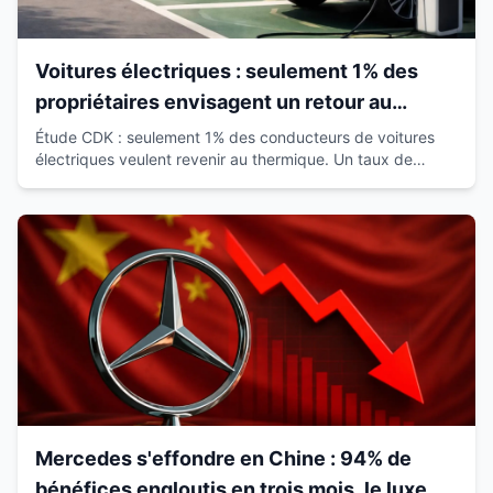
Voitures électriques : seulement 1% des
propriétaires envisagent un retour au
thermique
Étude CDK : seulement 1% des conducteurs de voitures
électriques veulent revenir au thermique. Un taux de
satisfaction de 93% qui révolutionne le marché.
Mercedes s'effondre en Chine : 94% de
bénéfices engloutis en trois mois, le luxe