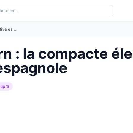
ive es...
n : la compacte éle
 espagnole
upra