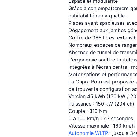
Espace et modularité
Grâce à son empattement génér
habitabilité remarquable :
Places avant spacieuses avec 
Dégagement aux jambes génér
Coffre de 385 litres, extensib
Nombreux espaces de rangeme
Absence de tunnel de transmi
L'ergonomie souffre toutefoi
intégrées à l'écran central, 
Motorisations et performances
La Cupra Born est proposée a
de trouver la configuration a
Version 45 kWh (150 kW / 20
Puissance : 150 kW (204 ch)
Couple : 310 Nm
0 à 100 km/h : 7,3 secondes
Vitesse maximale : 160 km/h
Autonomie WLTP
: jusqu'à 3