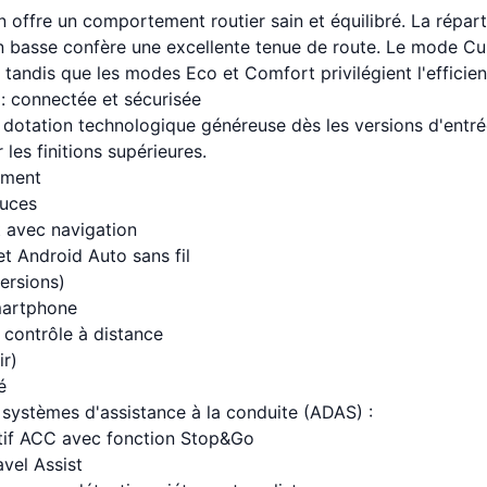
n offre un comportement routier sain et équilibré. La répar
on basse confère une excellente tenue de route. Le mode Cu
 tandis que les modes Eco et Comfort privilégient l'efficien
: connectée et sécurisée
dotation technologique généreuse dès les versions d'entr
les finitions supérieures.
ement
ouces
 avec navigation
t Android Auto sans fil
ersions)
martphone
 contrôle à distance
r)
é
systèmes d'assistance à la conduite (ADAS) :
atif ACC avec fonction Stop&Go
avel Assist